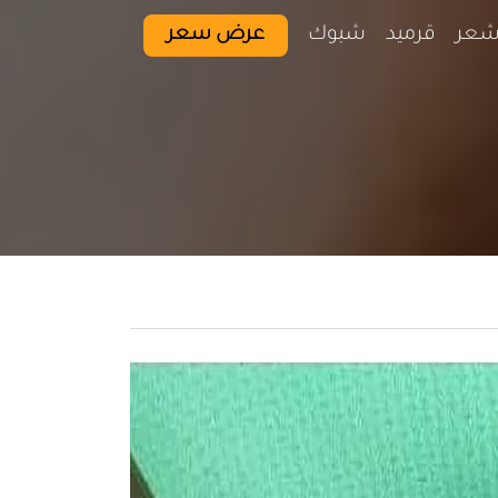
شعر
قرميد
شبوك
عرض سعر