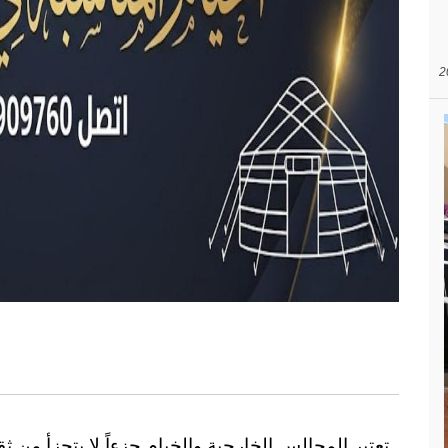
تعتبر المجالس الخارجية والخيام جزءاً لا يتجزأ من ثق