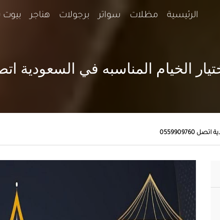
الرئيسية
مظلات
سواتر
برجولات
هناجر
بيوت 
الخيام المناسبه في السعودية اتصل 9909760
055990976