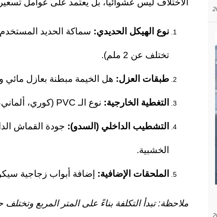
الاختلاف ليس عشوائياً، بل يعتمد على عوامل تسعير
نوع الهيكل الحديدي
:
تختلف عن 2 ملم).
طبقات العزل
:
هل الخيمة مبطنة بعازل مائي 
التغطية الخارجية
:
نوع الـ PVC (كوري، ألماني، أو صيني) ووزنه بالغرامات.
التشطيب الداخلي (السدو)
:
جودة القماش الداخ
الخشبية.
الملحقات الإضافية
:
إضافة أبواب زجاجية سيكور
ملاحظة: تبدأ التكلفة بناءً على المتر المربع وتختلف