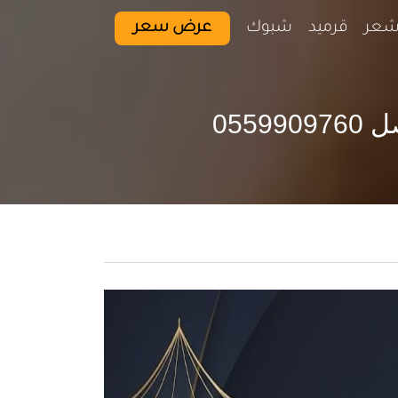
شعر
قرميد
شبوك
عرض سعر
055