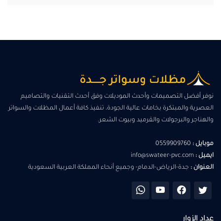
نوفر أفضل التصميمات وأحدث الموديلات وفق أحدث التقنيات والتصاميم
العصرية والمبتكرة بخامات عالية الجودة، تنفيذ كافة أعمال المظلات والسواتر
والهناجر والبرجولات والقرميد وبيوت الشعر.
موبايل :
0559909760
ايميل :
info@swateer-pvc.com
العنوان :
جدة-الرياض-الدمام- وجميع أنحاء المملكة العربية السعودية
عداد الزوار