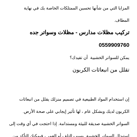
المزايا التي من شأنها تحسين الممتلكات الخاصة بك في نهاية
المطاف.
تركيب مظلات مدارس - مظلات وسواتر جده
0559909760
يمكن للسواتر الخشبية أن تفيدك؟
تقلل من انبعاثات الكربون
إن استخدام المواد الطبيعية في تصميم منزلك يقلل من انبعاثات
الكربون لديك وبشكل عام ، لها تأثير إيجابي على صحة الأرض.
السواتر الخشبية صديقة للبيئة ومستدامة. إذا احتجت في أي وقت إلى
استبدال السواتر الخشبية بسبب التلف أو العمر ، فيمكنك التأكد من