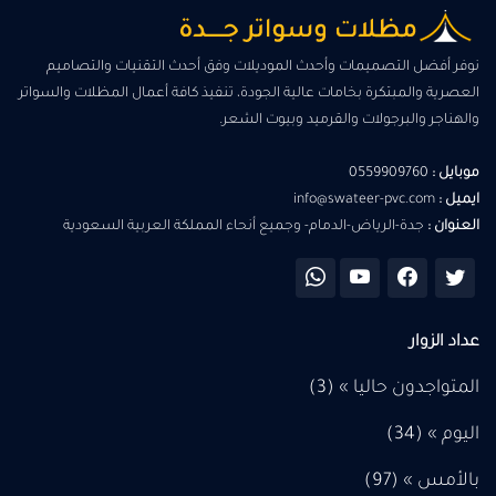
نوفر أفضل التصميمات وأحدث الموديلات وفق أحدث التقنيات والتصاميم
العصرية والمبتكرة بخامات عالية الجودة، تنفيذ كافة أعمال المظلات والسواتر
والهناجر والبرجولات والقرميد وبيوت الشعر.
موبايل :
0559909760
ايميل :
info@swateer-pvc.com
العنوان :
جدة-الرياض-الدمام- وجميع أنحاء المملكة العربية السعودية
عداد الزوار
المتواجدون حاليا » (3)
اليوم » (
34
)
بالأمس » (
97
)