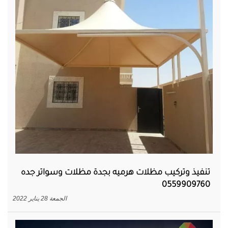
تنفيذ وتركيب مظلات هرميه بجدة مظلات وسواتر جده
0559909760
الجمعة 28 يناير 2022