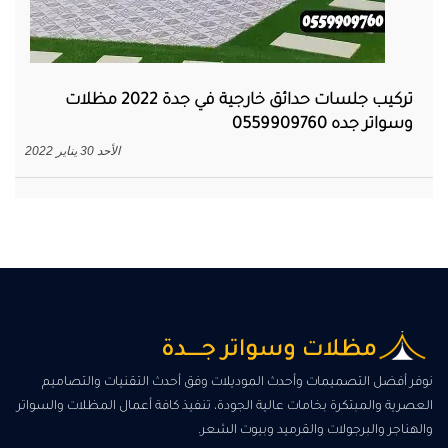
تركيب جلسات حدائق خارجية في جدة 2022 مظلات
وسواتر جده 0559909760
الأحد 30 يناير 2022
نوفر أفضل التصميمات وأحدث الموديلات وفق أحدث التقنيات والتصاميم
العصرية والمبتكرة بخامات عالية الجودة، تنفيذ كافة أعمال المظلات والسواتر
والهناجر والبرجولات والقرميد وبيوت الشعر.