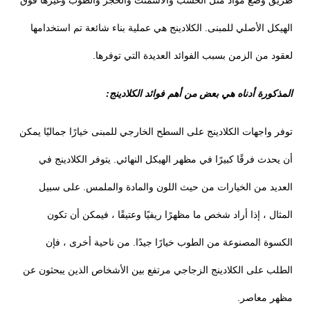
طريق وضع مواد مثل الخشب والأسمنت والحجر والطوب وغيرها فوق
الهيكل الأصلي للمبنى. الكلادينج هي عملية بناء شائعة تم استخدامها
لعقود من الزمن بسبب الفوائد العديدة التي توفرها.
المذكورة أدناه هي بعض من أهم فوائد الكلادينج:
توفر واجهات الكلادينج على السطح الخارجي للمبنى خيارًا جماليًا يمكن
أن يحدث فرقًا كبيرًا في مظهر الهيكل النهائي. يتوفر الكلادينج في
العديد من الخيارات من حيث اللون والمادة والملمس. على سبيل
المثال ، إذا أراد شخص ما مظهرًا ريفيًا وعتيقًا ، فيمكن أن تكون
الكسوة المصنوعة من الطوب خيارًا جيدًا. من ناحية أخرى ، فإن
الطلب على الكلادينج الزجاجي مرتفع بين الأشخاص الذين يبحثون عن
مظهر معاصر.