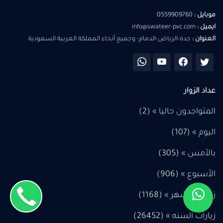
موبايل :
0559909760
ايميل :
info@swateer-pvc.com
العنوان :
جدة-الرياض-الدمام- وجميع أنحاء المملكة العربية السعودية
عداد الزوار
المتواجدون حاليا » (2)
اليوم » (
107
)
بالأمس » (
305
)
الأسبوع » (
906
)
زيارات الشهر » (
1168
)
زيارات السنه » (
26452
)