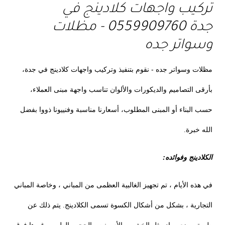
تركيب واجهات كلادينج في
جدة 0559909760 - مظلات
وسواتر جده
مظلات وسواتر جده - نقوم بتنفيذ وتركيب واجهات كلادينج في جدة،
بأرقى التصاميم والديكورات والألوان تناسب واجهة مبنى العملاء،
حسب البناء أو المبنى المطلوب، أسعارنا مناسبة وفنييونا ذووا بفضل
الله خبرة.
الكلادينج وفوائده:
في هذه الأيام ، تم تجهيز الغالبية العظمى من المباني ، وخاصة المباني
التجارية ، بشكل من أشكال الكسوة تسمى الكلادينج. يتم ذلك عن