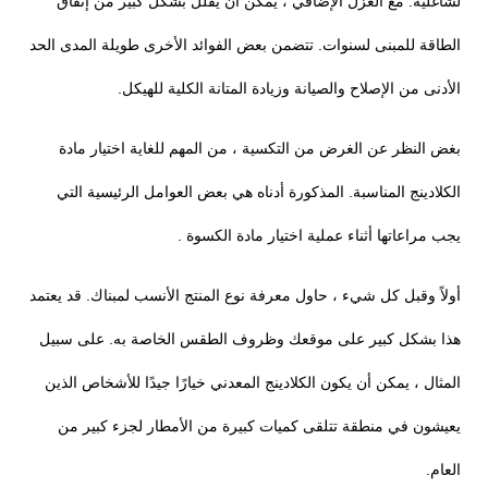
لشاغليه. مع العزل الإضافي ، يمكن أن يقلل بشكل كبير من إنفاق
الطاقة للمبنى لسنوات. تتضمن بعض الفوائد الأخرى طويلة المدى الحد
الأدنى من الإصلاح والصيانة وزيادة المتانة الكلية للهيكل.
بغض النظر عن الغرض من التكسية ، من المهم للغاية اختيار مادة
الكلادينج المناسبة. المذكورة أدناه هي بعض العوامل الرئيسية التي
يجب مراعاتها أثناء عملية اختيار مادة الكسوة .
أولاً وقبل كل شيء ، حاول معرفة نوع المنتج الأنسب لمبناك. قد يعتمد
هذا بشكل كبير على موقعك وظروف الطقس الخاصة به. على سبيل
المثال ، يمكن أن يكون الكلادينج المعدني خيارًا جيدًا للأشخاص الذين
يعيشون في منطقة تتلقى كميات كبيرة من الأمطار لجزء كبير من
العام.