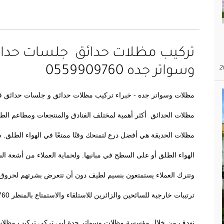
تركيب مظلات حدائق جلسات حدائ
وسواتر جده 0559909760
مظلات الحدائق أكثر أهمية لمختلف الفنادق والمنتجعات ومطاعم الطع
مظلات الحديقة هي أفضل درع لتمنحك وقتًا ممتعًا في الهواء الطلق. 
الهواء الطلق أو على السطح في مبانيها. ولحماية العملاء من أشعة ال
وتترك العملاء يستمتعون بنسيم لطيف دون أن تتعرض بشرتهم لحروق ا
ترتيبات خارجية للسائحين والزائرين للاستلقاء والاستمتاع بالمنظر 0559909760.
نهدف من خلال مؤسسة مظلات وسواتر جدة ابى تركي تركيب مظلات