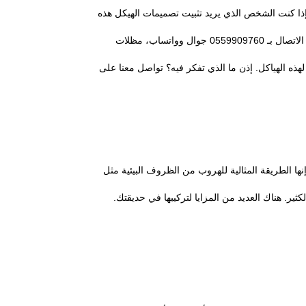
ذا كنت الشخص الذي يريد تثبيت تصميمات الهيكل هذه
في حديقتك وتبحث عن أفضل مصنع لمظلة خارجية ، فما عليك سوى الاتصال بـ 0559909760 جوال وواتساب، مظلات
ذه الهياكل. إذن ما الذي تفكر فيه؟ تواصل معنا على
 إنها الطريقة المثالية للهروب من الظروف البيئية مثل
كثير. هناك العديد من المزايا لتركيبها في حديقتك.