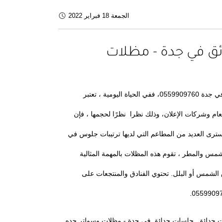
الجمعة 18 فبراير 2022
ق في جدة - مظلات
مظلات وسواتر جده - خبراء تركيب مظلات حدائق و جلسات حدائق في جدة 0559909760، ففي الحياة اليومية ، تعتبر
ام وشركات الإعلان، وذلك نظرا نظرًا لحجمها ، فإن
سترى العديد من المطاعم التي لديها ترتيبات جلوس في
شمس والمطر ، تقوم هذه المظلات بالمهمة المثالية
لشمس أو البلل. تحتوي الفنادق والمنتجعات على
 حدائق جلسات حدائق في جدة - مظلات وسواتر جده