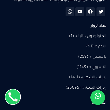
العنوان :
جدة-الرياض-الدمام- وجميع أنحاء المملكة العربية السعودية
عداد الزوار
المتواجدون حاليا » (1)
اليوم » (
91
)
بالأمس » (
259
)
الأسبوع » (
1149
)
زيارات الشهر » (
1411
)
زيارات السنه » (
26695
)
الصفحات